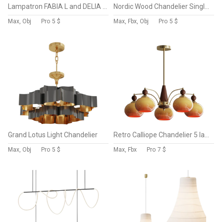
Lampatron FABIA L and DELIA L collection
Nordic Wood Chandelier Single Head Bedside Pendant Lamp
Max, Obj
Pro
5 $
Max, Fbx, Obj
Pro
5 $
Grand Lotus Light Chandelier
Retro Calliope Chandelier 5 lamps
Max, Obj
Pro
5 $
Max, Fbx
Pro
7 $