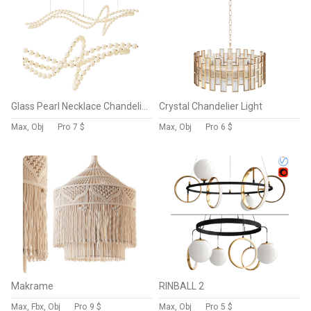
Glass Pearl Necklace Chandelier
Crystal Chandelier Light
Max, Obj
Pro
7 $
Max, Obj
Pro
6 $
Makrame
RINBALL 2
Max, Fbx, Obj
Pro
9 $
Max, Obj
Pro
5 $