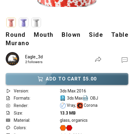
Round Mouth Blown Side Table
Murano
Eagle_3d
2 followers
ADD TO CART $5.00
Version:
3ds Max 2016
Formats:
3ds Max
OBJ
Vray,
Corona
Render:
Size:
13.3 MB
Material:
glass, organics
Colors: