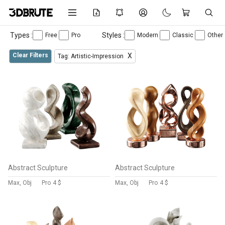
Types :
Styles :
Free
Pro
Modern
Classic
Other
Clear Filters
X
Tag: Artistic-Impression
Abstract Sculpture
Abstract Sculpture
Max, Obj
Pro
4 $
Max, Obj
Pro
4 $