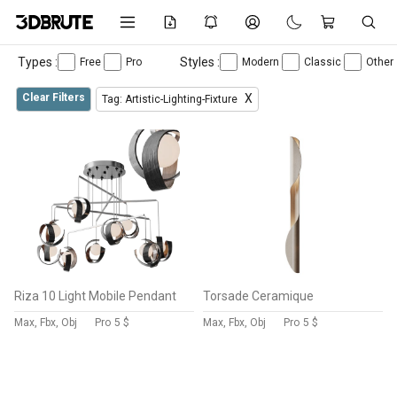
Types :
Styles :
Free
Pro
Modern
Classic
Other
Clear Filters
X
Tag: Artistic-Lighting-Fixture
Riza 10 Light Mobile Pendant
Torsade Ceramique
Max, Fbx, Obj
Pro
5 $
Max, Fbx, Obj
Pro
5 $