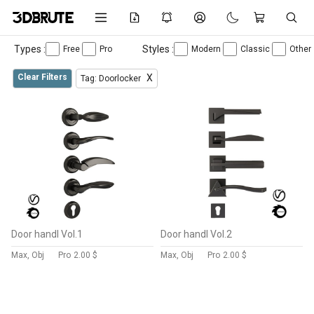
Types :
Styles :
Free
Pro
Modern
Classic
Other
Clear Filters
X
Tag: Doorlocker
Door handl Vol.1
Door handl Vol.2
Max, Obj
Pro
2.00 $
Max, Obj
Pro
2.00 $