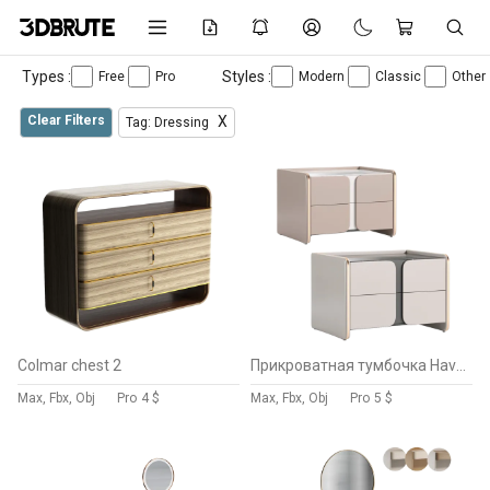
Types :
Styles :
Free
Pro
Modern
Classic
Other
Clear Filters
X
Tag: Dressing
Colmar chest 2
Прикроватная тумбочка Havasu II
Max, Fbx, Obj
Pro
4 $
Max, Fbx, Obj
Pro
5 $