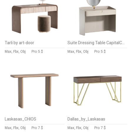
Tarli by art-door
Suite Dressing Table CapitalCollection
Max, Fbx, Obj
Pro
5 $
Max, Fbx, Obj
Pro
5 $
Laskasas_CHIOS
Dallas_by_Laskasas
Max, Fbx, Obj
Pro
7 $
Max, Fbx, Obj
Pro
7 $