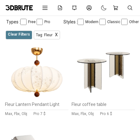
Types :
Styles :
Free
Pro
Modern
Classic
Other
Clear Filters
X
Tag: Fleur
Fleur Lantern Pendant Light
Fleur coffee table
Max, Fbx, Obj
Pro
7 $
Max, Fbx, Obj
Pro
6 $