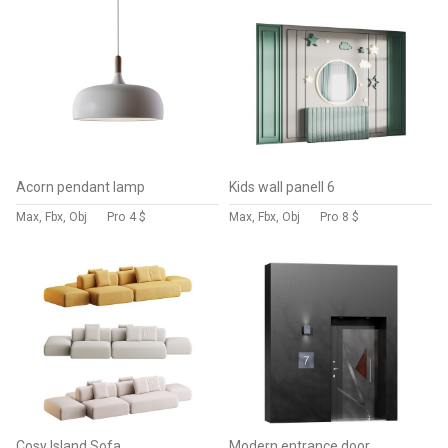
Acorn pendant lamp
Kids wall panell 6
Max, Fbx, Obj
Pro
4 $
Max, Fbx, Obj
Pro
8 $
Cosy Island Sofa
Modern entrance door