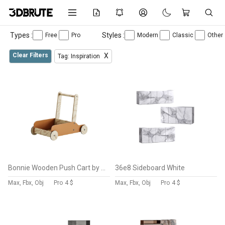
Types :
Styles :
Free
Pro
Modern
Classic
Other
Clear Filters
X
Tag: Inspiration
Bonnie Wooden Push Cart by Liewood
36e8 Sideboard White
Max, Fbx, Obj
Pro
4 $
Max, Fbx, Obj
Pro
4 $