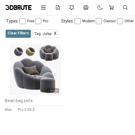
Types :
Styles :
Free
Pro
Modern
Classic
Other
Clear Filters
X
Tag: Julep
Bean bag sofa
Max
Pro
5.00 $