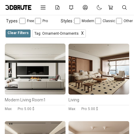
Types :
Styles :
Free
Pro
Modern
Classic
Other
Clear Filters
X
Tag: Ornament-Ornaments
Modern Living Room1
Living
Max
Pro
5.00 $
Max
Pro
5.00 $