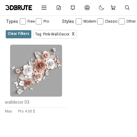
Types :
Styles :
Free
Pro
Modern
Classic
Other
Clear Filters
X
Tag: Pink-Wall-Decor
walldecor 03
Max
Pro
4.00 $