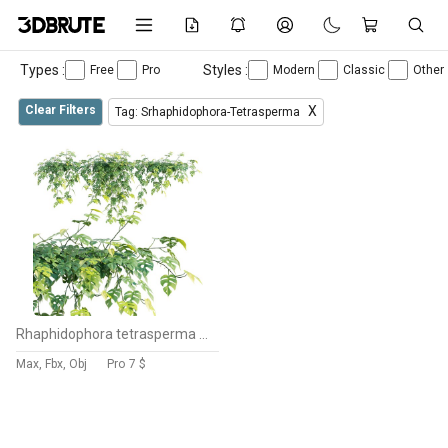
Types :
Styles :
Free
Pro
Modern
Classic
Other
Clear Filters
X
Tag: Srhaphidophora-Tetrasperma
Rhaphidophora tetrasperma – Mini Monstera
Max, Fbx, Obj
Pro
7 $