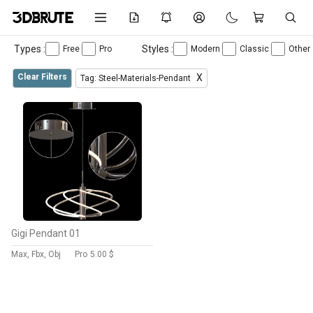
Types :
Styles :
Free
Pro
Modern
Classic
Other
Clear Filters
X
Tag: Steel-Materials-Pendant
Gigi Pendant 01
Max, Fbx, Obj
Pro
5.00 $